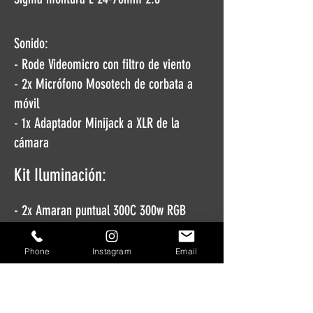
Sonido:
- Rode Videomicro con filtro de viento
- 2x Micrófono Mosotech de corbata a
móvil
- 1x Adaptador Minijack a XLR de la
cámara
Kit Iluminación:
- 2x Amaran puntual 300C 300w RGB
- Amaran puntual COB 60x 60w Bicolor +
Phone
Instagram
Email
Cañon seguimiento
- Pantalla F22c 200w 60x60 RGB
- Tubo T2C 20w 60cm RGB + rejilla