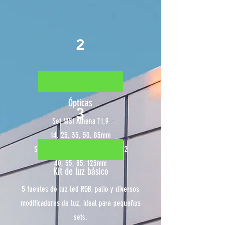
2
​Ópticas
3
Set NISI Athena T1,9
14, 25, 35, 50, 85mm
Set Anamórfico Blazer Cato 2x T2
40, 55, 85, 125mm
Kit de luz básico
5 fuentes de luz led RGB, palio y diversos
modificadores de luz, ideal para pequeños
sets.