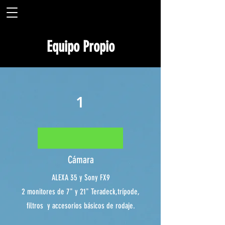
Equipo Propio
1
Cámara
ALEXA 35 y Sony FX9
2 monitores de 7" y 21" Teradeck,trípode,
filtros y accesorios básicos de rodaje.